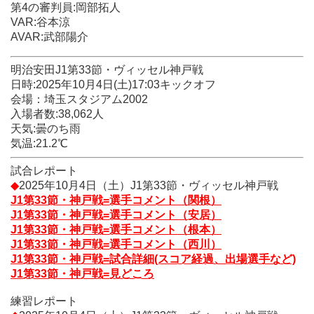
第4の審判員:岡部拓人
日時:2025年10月4日(土)17:03キックオフ
VAR:谷本涼
会場：埼玉スタジアム2002
AVAR:武部陽介
入場者数:38,062人
天気:曇のち雨
気温:21.2℃
明治安田J1第33節・ヴィッセル神戸戦
日時:2025年10月4日(土)17:03キックオフ
試合レポート
会場：埼玉スタジアム2002
◆
2025年10月4日（土）J1第33節・ヴィッセル神戸戦
入場者数:38,062人
J1第33節・神戸戦=選手コメント（関根）
天気:曇のち雨
J1第33節・神戸戦=選手コメント（安居）
気温:21.2℃
J1第33節・神戸戦=選手コメント（根本）
J1第33節・神戸戦=選手コメント（西川）
試合レポート
J1第33節・神戸戦=試合詳細(スコア経過、出場選手など)
◆
2025年10月4日（土）J1第33節・ヴィッセル神戸戦
J1第33節・神戸戦=見どころ
J1第33節・神戸戦=選手コメント（関根）
J1第33節・神戸戦=選手コメント（安居）
練習レポート
J1第33節・神戸戦=選手コメント（根本）
◆
2025年10月4日（土）J1第33節・ヴィッセル神戸戦
J1第33節・神戸戦=選手コメント（西川）
根本健太、無失点で終わることは絶対に継続させなければ
J1第33節・神戸戦=試合詳細(スコア経過、出場選手など)
オフ明けの公開練習 10月は得点を決め、クリーンシートゲー
J1第33節・神戸戦=見どころ
ムを
練習レポート
・・・・・・