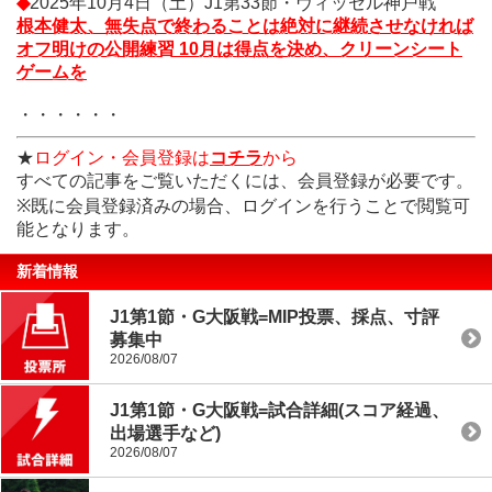
◆
2025年10月4日（土）J1第33節・ヴィッセル神戸戦
会員登録は
こちら
" />
根本健太、無失点で終わることは絶対に継続させなければ
オフ明けの公開練習 10月は得点を決め、クリーンシート
ゲームを
・・・・・・
★
ログイン・会員登録は
コチラ
から
すべての記事をご覧いただくには、会員登録が必要です。
※既に会員登録済みの場合、ログインを行うことで閲覧可
能となります。
新着情報
J1第1節・G大阪戦=MIP投票、採点、寸評
募集中
2026/08/07
J1第1節・G大阪戦=試合詳細(スコア経過、
出場選手など)
2026/08/07