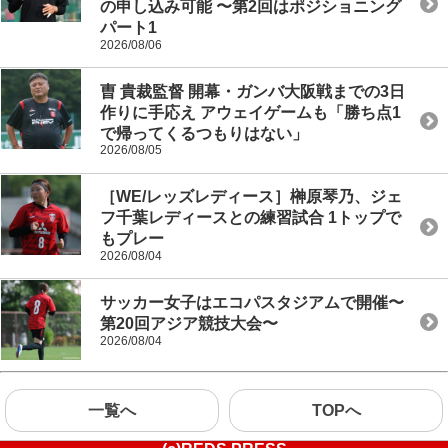
の申し込み可能 〜第2回はポジショニング
パート1
2026/08/06
曺 貴裁監督 開幕・ガンバ大阪戦までの3日
作りに手応え アウェイゲームも「勝ち点1
で帰ってくるつもりはない」
2026/08/05
［WE/レッズレディース］榊原琴乃、ジェ
フ千葉レディースとの練習試合 1トップで
もプレー
2026/08/04
サッカー女子はエコパスタジアムで開催〜
第20回アジア競技大会〜
2026/08/04
一覧へ
TOPへ