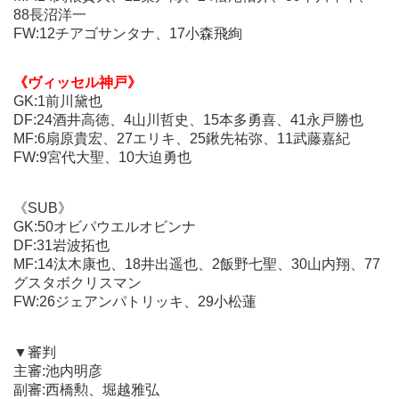
GK:1前川黛也
88長沼洋一
DF:24酒井高徳、4山川哲史、15本多勇喜、41永戸勝也
FW:12チアゴサンタナ、17小森飛絢
MF:6扇原貴宏、27エリキ、25鍬先祐弥、11武藤嘉紀
FW:9宮代大聖、10大迫勇也
《ヴィッセル神戸》
GK:1前川黛也
《SUB》
DF:24酒井高徳、4山川哲史、15本多勇喜、41永戸勝也
GK:50オビパウエルオビンナ
MF:6扇原貴宏、27エリキ、25鍬先祐弥、11武藤嘉紀
DF:31岩波拓也
FW:9宮代大聖、10大迫勇也
MF:14汰木康也、18井出遥也、2飯野七聖、30山内翔、77グス
タボクリスマン
FW:26ジェアンパトリッキ、29小松蓮
《SUB》
GK:50オビパウエルオビンナ
DF:31岩波拓也
▼審判
MF:14汰木康也、18井出遥也、2飯野七聖、30山内翔、77
主審:池内明彦
グスタボクリスマン
副審:西橋勲、堀越雅弘
FW:26ジェアンパトリッキ、29小松蓮
第4の審判員:岡部拓人
VAR:谷本涼
AVAR:武部陽介
▼審判
主審:池内明彦
副審:西橋勲、堀越雅弘
明治安田J1第33節・ヴィッセル神戸戦