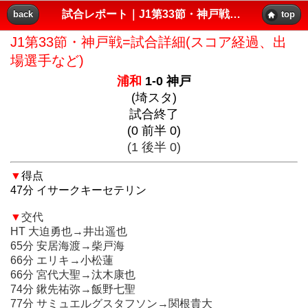
浦和
1-0 神戸
試合レポート｜J1第33節・神戸戦=試合詳細(スコア経過、出場選手など)｜レッズプレス!!
back
top
(埼スタ)
試合終了
J1第33節・神戸戦=試合詳細(スコア経過、出
(0 前半 0)
場選手など)
(1 後半 0)
浦和
1-0 神戸
(埼スタ)
▼
得点
試合終了
47分 イサークキーセテリン
(0 前半 0)
▼
交代
(1 後半 0)
HT 大迫勇也→井出遥也
65分 安居海渡→柴戸海
▼
得点
66分 エリキ→小松蓮
47分 イサークキーセテリン
66分 宮代大聖→汰木康也
74分 鍬先祐弥→飯野七聖
▼
交代
77分 サミュエルグスタフソン→関根貴大
HT 大迫勇也→井出遥也
77分 イサークキーセテリン→小森飛絢
65分 安居海渡→柴戸海
77分 金子拓郎→松尾佑介
66分 エリキ→小松蓮
90分 永戸勝也→ジェアンパトリッキ
66分 宮代大聖→汰木康也
90+1分 マテウスサヴィオ→早川隼平
74分 鍬先祐弥→飯野七聖
77分 サミュエルグスタフソン→関根貴大