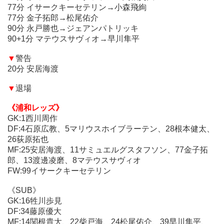
▼
警告
77分 イサークキーセテリン→小森飛絢
20分 安居海渡
77分 金子拓郎→松尾佑介
90分 永戸勝也→ジェアンパトリッキ
▼
退場
90+1分 マテウスサヴィオ→早川隼平
《浦和レッズ》
▼
警告
GK:1西川周作
20分 安居海渡
DF:4石原広教、5マリウスホイブラーテン、28根本健太、26荻
原拓也
▼
退場
MF:25安居海渡、11サミュエルグスタフソン、77金子拓郎、13
渡邊凌磨、8マテウスサヴィオ
《浦和レッズ》
FW:99イサークキーセテリン
GK:1西川周作
DF:4石原広教、5マリウスホイブラーテン、28根本健太、
《SUB》
26荻原拓也
GK:16牲川歩見
MF:25安居海渡、11サミュエルグスタフソン、77金子拓
DF:34藤原優大
郎、13渡邊凌磨、8マテウスサヴィオ
MF:14関根貴大、22柴戸海、24松尾佑介、39早川隼平、88長沼
FW:99イサークキーセテリン
洋一
FW:12チアゴサンタナ、17小森飛絢
《SUB》
GK:16牲川歩見
DF:34藤原優大
《ヴィッセル神戸》
MF:14関根貴大、22柴戸海、24松尾佑介、39早川隼平、