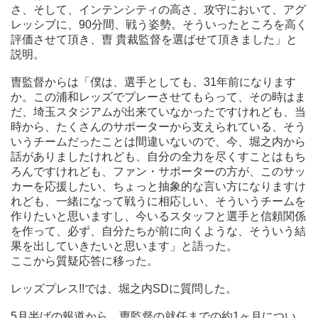
とは間違いないので、今、堀之内から話がありましたけれど
さ、そして、インテンシティの高さ、攻守において、アグ
も、自分の全力を尽くすことはもちろんですけれども、ファ
レッシブに、90分間、戦う姿勢。そういったところを高く
ン・サポーターの方が、このサッカーを応援したい、ちょっと
評価させて頂き、曺 貴裁監督を選ばせて頂きました」と
抽象的な言い方になりますけれども、一緒になって戦うに相応
説明。
しい、そういうチームを作りたいと思いますし、今いるスタッ
フと選手と信頼関係を作って、必ず、自分たちが前に向くよう
曺監督からは「僕は、選手としても、31年前になります
な、そういう結果を出していきたいと思います」と語った。
か。この浦和レッズでプレーさせてもらって、その時はま
ここから質疑応答に移った。
だ、埼玉スタジアムが出来ていなかったですけれども、当
時から、たくさんのサポーターから支えられている、そう
レッズプレス!!では、堀之内SDに質問した。
いうチームだったことは間違いないので、今、堀之内から
話がありましたけれども、自分の全力を尽くすことはもち
5月半ばの報道から、曺監督の就任までの約1ヶ月について。サ
ろんですけれども、ファン・サポーターの方が、このサッ
ポーター間で意見をぶつけ合ったり、百年構想リーグのプレー
カーを応援したい、ちょっと抽象的な言い方になりますけ
オフ前に曺監督が京都を退任するとなるほど、大きな反響を巻
れども、一緒になって戦うに相応しい、そういうチームを
き起こした報道であったが、クラブは何も発信しなかった。
作りたいと思いますし、今いるスタッフと選手と信頼関係
を作って、必ず、自分たちが前に向くような、そういう結
果を出していきたいと思います」と語った。
ここから質疑応答に移った。
レッズプレス!!では、堀之内SDに質問した。
5月半ばの報道から、曺監督の就任までの約1ヶ月につい