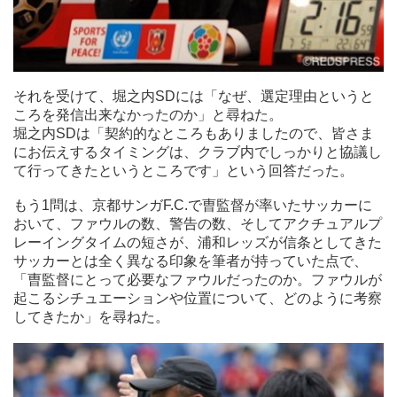
もう1問は、京都サンガF.C.で曺監督が率いたサッカーにおい
て、ファウルの数、警告の数、そしてアクチュアルプレーイン
グタイムの短さが、浦和レッズが信条としてきたサッカーとは
全く異なる印象を筆者が持っていた点で、「曺監督にとって必
それを受けて、堀之内SDには「なぜ、選定理由というと
要なファウルだったのか。ファウルが起こるシチュエーション
ころを発信出来なかったのか」と尋ねた。
や位置について、どのように考察してきたか」を尋ねた。
堀之内SDは「契約的なところもありましたので、皆さま
にお伝えするタイミングは、クラブ内でしっかりと協議し
て行ってきたというところです」という回答だった。
もう1問は、京都サンガF.C.で曺監督が率いたサッカーに
おいて、ファウルの数、警告の数、そしてアクチュアルプ
レーイングタイムの短さが、浦和レッズが信条としてきた
サッカーとは全く異なる印象を筆者が持っていた点で、
「曺監督にとって必要なファウルだったのか。ファウルが
起こるシチュエーションや位置について、どのように考察
してきたか」を尋ねた。