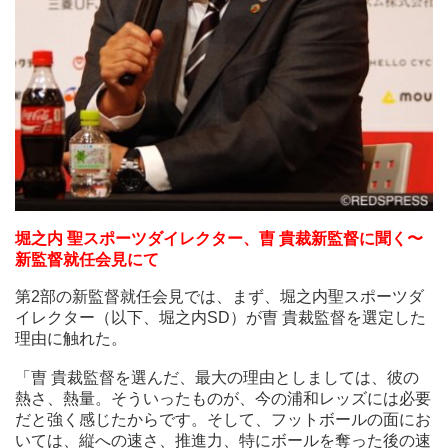
堀之内 聖スポーツダイレクター、曺 貴裁新監督に聞く〜新監
督就任会見にて
第2部の新監督就任会見では、まず、堀之内聖スポーツダイレ
クター（以下、堀之内SD）が曺 貴裁監督を選定した理由に触
れた。
「曺 貴裁監督を選んだ、最大の理由としましては、彼の熱
さ、熱量。そういったものが、今の浦和レッズには必要だと強
堀之内 聖スポーツダイレクター、曺 貴裁新監督に聞く〜
く感じたからです。そして、フットボールの面においては、縦
新監督就任会見にて
への速さ、推進力、特にボールを奪った後の速さ、そして、イ
ンテンシティの高さ、攻守において、アグレッシブに、90分
第2部の新監督就任会見では、まず、堀之内聖スポーツダ
間、戦う姿勢。そういったところを高く評価させて頂き、曺
イレクター（以下、堀之内SD）が曺 貴裁監督を選定した
貴裁監督を選ばせて頂きました」と説明。
理由に触れた。
曺監督からは「僕は、選手としても、31年前になりますか。こ
「曺 貴裁監督を選んだ、最大の理由としましては、彼の
の浦和レッズでプレーさせてもらって、その時はまだ、埼玉ス
熱さ、熱量。そういったものが、今の浦和レッズには必要
タジアムが出来ていなかったですけれども、当時から、たくさ
だと強く感じたからです。そして、フットボールの面にお
んのサポーターから支えられている、そういうチームだったこ
いては、縦への速さ、推進力、特にボールを奪った後の速