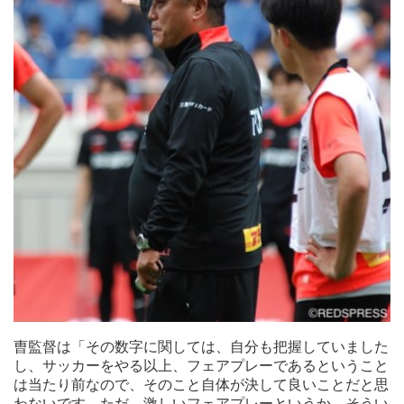
曺監督は「その数字に関しては、自分も把握していましたし、
サッカーをやる以上、フェアプレーであるということは当たり
前なので、そのこと自体が決して良いことだと思わないです。
ただ、激しいフェアプレーというか、そういうことは、今のワ
ールドカップを見ていても当たり前にあることなので、その境
界線を、選手に理解させて、取り組ませるというのが大事だと
思っているので、決して、ファウルを少なくする、アクチュア
ルプレーイングタイムを長くすることが勝利について絶対条件
ではないので、そのあたりの、自分たちのバランスというの
は、今の選手たちの特長を見ながら、適宜伝えていきたいです
曺監督は「その数字に関しては、自分も把握していました
し、ただ、相手を傷つけるとか、やみくもに時間を稼ぐという
し、サッカーをやる以上、フェアプレーであるということ
のは、今のルール上、もう出来なくなっているところもありま
は当たり前なので、そのこと自体が決して良いことだと思
すから、そのあたりは新ルールに備えて、自分たちが準備して
わないです。ただ、激しいフェアプレーというか、そうい