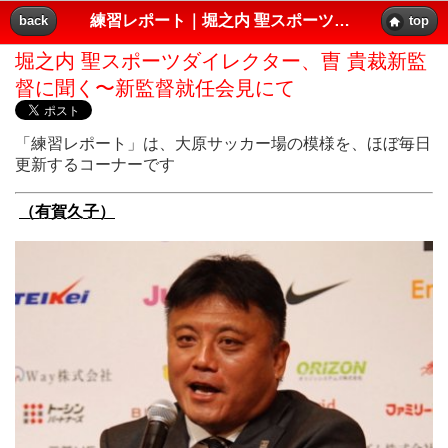
（有賀久子）
練習レポート｜堀之内 聖スポーツダイレクター、曺 貴裁新監督に聞く〜新監督就任会見にて｜レッズプレス!!
back
top
堀之内 聖スポーツダイレクター、曺 貴裁新監
督に聞く〜新監督就任会見にて
「練習レポート」は、大原サッカー場の模様を、ほぼ毎日
更新するコーナーです
（有賀久子）