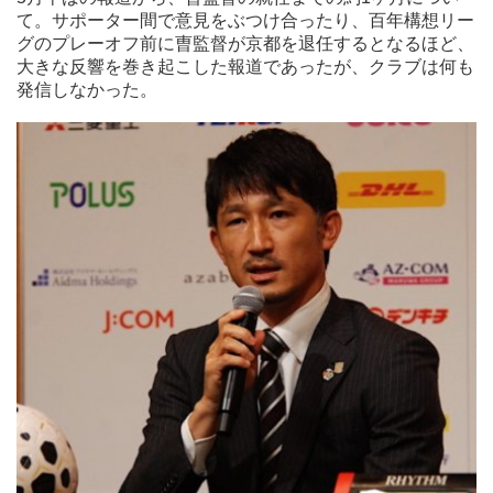
て。サポーター間で意見をぶつけ合ったり、百年構想リー
グのプレーオフ前に曺監督が京都を退任するとなるほど、
大きな反響を巻き起こした報道であったが、クラブは何も
発信しなかった。
それを受けて、堀之内SDには「なぜ、選定理由というところ
を発信出来なかったのか」と尋ねた。
堀之内SDは「契約的なところもありましたので、皆さまにお
伝えするタイミングは、クラブ内でしっかりと協議して行って
きたというところです」という回答だった。