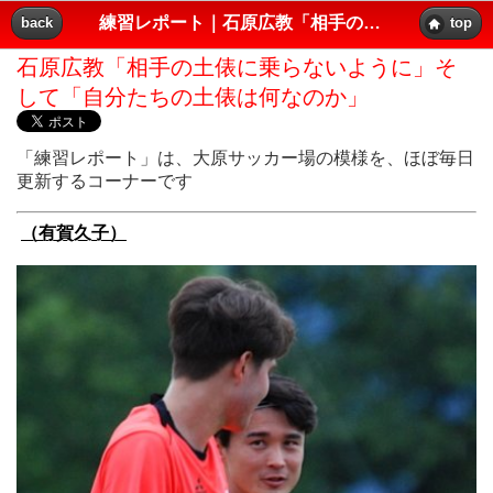
（有賀久子）
練習レポート｜石原広教「相手の土俵に乗らないように」そして「自分たちの土俵は何なのか」｜レッズプレス!!
back
top
石原広教「相手の土俵に乗らないように」そ
して「自分たちの土俵は何なのか」
「練習レポート」は、大原サッカー場の模様を、ほぼ毎日
更新するコーナーです
（有賀久子）