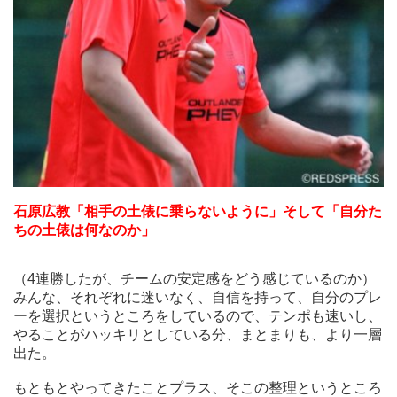
石原広教「相手の土俵に乗らないように」そして「自分たちの
土俵は何なのか」
（4連勝したが、チームの安定感をどう感じているのか）みん
な、それぞれに迷いなく、自信を持って、自分のプレーを選択
というところをしているので、テンポも速いし、やることがハ
ッキリとしている分、まとまりも、より一層出た。
石原広教「相手の土俵に乗らないように」そして「自分た
もともとやってきたことプラス、そこの整理というところで、
ちの土俵は何なのか」
それぞれの役割が、たぶん、自分自身でよく理解でき
て、・・・・・・
会員登録は
こちら
" />
（4連勝したが、チームの安定感をどう感じているのか）
みんな、それぞれに迷いなく、自信を持って、自分のプレ
ーを選択というところをしているので、テンポも速いし、
やることがハッキリとしている分、まとまりも、より一層
出た。
もともとやってきたことプラス、そこの整理というところ