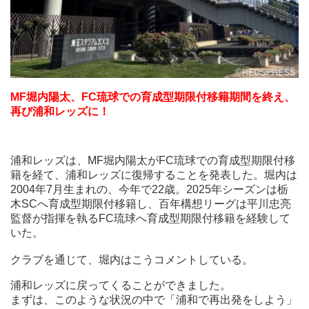
MF堀内陽太、FC琉球での育成型期限付移籍期間を終え、
再び浦和レッズに！
浦和レッズは、MF堀内陽太がFC琉球での育成型期限付移
籍を経て、浦和レッズに復帰することを発表した。堀内は
2004年7月生まれの、今年で22歳。2025年シーズンは栃
木SCへ育成型期限付移籍し、百年構想リーグは平川忠亮
監督が指揮を執るFC琉球へ育成型期限付移籍を経験して
いた。
クラブを通じて、堀内はこうコメントしている。
浦和レッズに戻ってくることができました。
まずは、このような状況の中で「浦和で再出発をしよう」