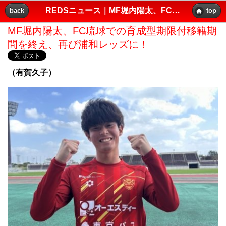
REDSニュース｜MF堀内陽太、FC琉球での育成型期限付移籍期間を終え、再び浦和レッズに！｜レッズプレス!!
back
top
MF堀内陽太、FC琉球での育成型期限付移籍期
間を終え、再び浦和レッズに！
（有賀久子）