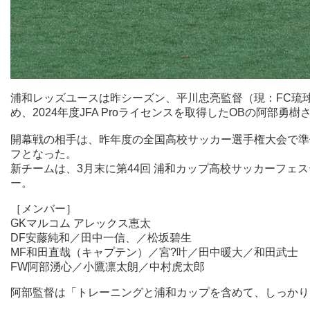
浦和レッズユースは昨シーズン、平川忠亮監督（現：FC琉
め、2024年度JFA Proライセンスを取得したOBの阿部勇
開幕戦の相手は、昨年度の全国高校サッカー選手権大会で準
フとなった。
新チームは、3月末に第44回 浦和カップ高校サッカーフ
ー。
［メンバー］
GKマルコム アレックス恵太
DF安藤純和／田中一信、／松坂碧生
MF和田直哉（キャプテン）／宮?叶／田中暖大／和田武士
FW阿部湧心／小鷹凛太朗／中村虎太郎
阿部監督は「トレーニングと浦和カップを含めて、しっかり