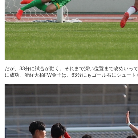
だが、33分に試合が動く。それまで深い位置まで攻めいっ
に成功。流経大柏FW金子は、63分にもゴール右にシュー