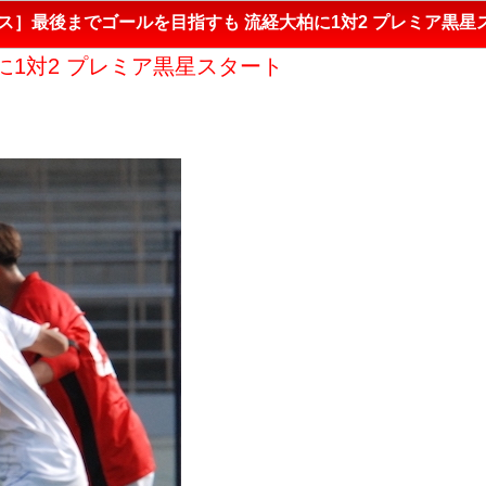
ス］最後までゴールを目指すも 流経大柏に1対2 プレミア黒星
1対2 プレミア黒星スタート