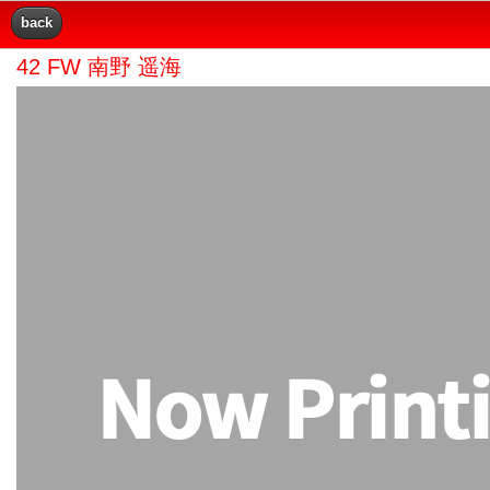
back
42 FW 南野 遥海