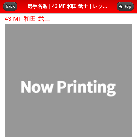
選手名鑑｜43 MF 和田 武士｜レッズプレス!!
back
top
43 MF 和田 武士