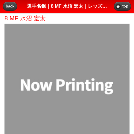
選手名鑑｜8 MF 水沼 宏太｜レッズプレス!!
back
top
8 MF 水沼 宏太