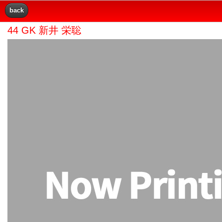
back
44 GK 新井 栄聡