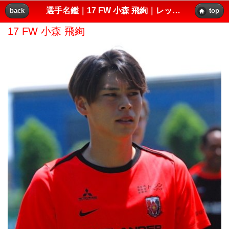
選手名鑑｜17 FW 小森 飛絢｜レッズプレス!!
back
top
17 FW 小森 飛絢