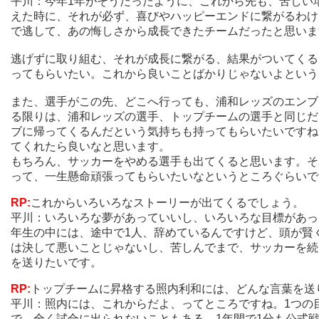
平川：今年1年がそうだったように、これから先も、苦しい
えた時に、それが必ず、喜びやハッピーエンドに繋がるわけ
で逃して、あの悔しさから成長できたチームだったと思いま
逃げずに取り組む、それが成長に繋がる、結果がついてくる
ってもらいたい。これから良いことばかりじゃないよという
また、選手がこの先、どこへ行っても、浦和レッズのエンブ
る限りは、浦和レッズの選手、トップチームの選手と同じだ
ブに帰ってくるんだという気持ちも持ってもらいたいですね
てくれたら良いなと思います。
もちろん、サッカーをやめる選手も出てくると思います。そ
って、一生懸命頑張ってもらいたいなというところぐらいで
RP:
これからいろいろなストーリーが出てくるでしょう。
平川：いろいろな夢があっていいし、いろいろな目標があっ
年生の中には、途中で1人、辞めているんですけど、頭が賢
は決して悪いことじゃないし、苦しんでまで、サッカーを続
を送りたいです。
RP:
トップチームに昇格する照内利和には、どんな言葉を送
平川：照内には、これからだよ、ってところですね。1つの
で、全く試合に出られないこともある。1年間で1分も公式