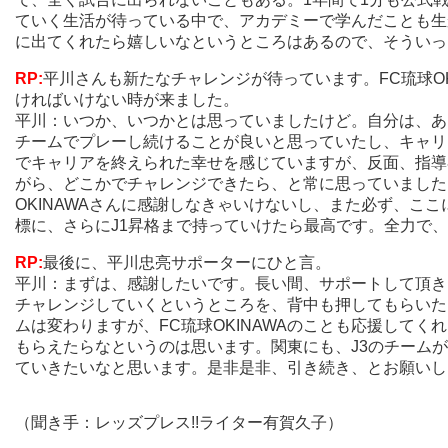
ていく生活が待っている中で、アカデミーで学んだことも生
に出てくれたら嬉しいなというところはあるので、そういっ
RP:
平川さんも新たなチャレンジが待っています。FC琉球O
ければいけない時が来ました。
平川：いつか、いつかとは思っていましたけど。自分は、あ
チームでプレーし続けることが良いと思っていたし、キャリ
でキャリアを終えられた幸せを感じていますが、反面、指導
がら、どこかでチャレンジできたら、と常に思っていました
OKINAWAさんに感謝しなきゃいけないし、また必ず、ここ
標に、さらにJ1昇格まで持っていけたら最高です。全力で
RP:
最後に、平川忠亮サポーターにひと言。
平川：まずは、感謝したいです。長い間、サポートして頂き
チャレンジしていくというところを、背中も押してもらいた
ムは変わりますが、FC琉球OKINAWAのことも応援して
もらえたらなというのは思います。関東にも、J3のチーム
ていきたいなと思います。是非是非、引き続き、とお願いし
（聞き手：レッズプレス!!ライター有賀久子）