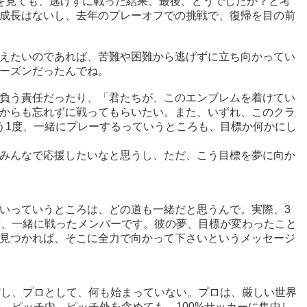
を見ても、逃げずに戦った結果、最後、どうでしたか？と考
成長はないし、去年のプレーオフでの挑戦で、復帰を目の前
えたいのであれば、苦難や困難から逃げずに立ち向かってい
ーズンだったんでね。
負う責任だったり、「君たちが、このエンブレムを着けてい
からも忘れずに戦ってもらいたい。また、いずれ、このクラ
う1度、一緒にプレーするっていうところも、目標か何かにし
みんなで応援したいなと思うし、ただ、こう目標を夢に向か
いっていうところは、どの道も一緒だと思うんで。実際、3
度、一緒に戦ったメンバーです。彼の夢、目標が変わったこと
見つかれば、そこに全力で向かって下さいというメッセージ
だし、プロとして、何も始まっていない。プロは、厳しい世界
、ピッチ内、ピッチ外を含めても、100%サッカーに集中し