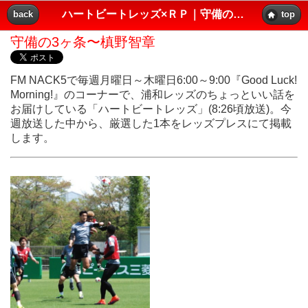
ハートビートレッズ×ＲＰ｜守備の3ヶ条〜槙野智章｜レッズプレス!!
back
top
守備の3ヶ条〜槙野智章
FM NACK5で毎週月曜日～木曜日6:00～9:00『Good Luck!
Morning!』のコーナーで、浦和レッズのちょっといい話を
お届けしている「ハートビートレッズ」(8:26頃放送)。今
週放送した中から、厳選した1本をレッズプレスにて掲載
します。