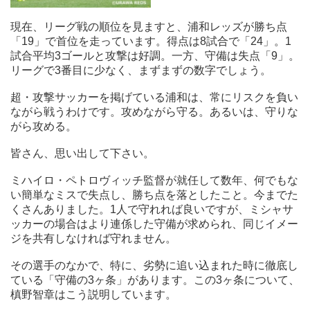
現在、リーグ戦の順位を見ますと、浦和レッズが勝ち点
「19」で首位を走っています。得点は8試合で「24」。1
試合平均3ゴールと攻撃は好調。一方、守備は失点「9」。
リーグで3番目に少なく、まずまずの数字でしょう。
超・攻撃サッカーを掲げている浦和は、常にリスクを負い
ながら戦うわけです。攻めながら守る。あるいは、守りな
がら攻める。
皆さん、思い出して下さい。
ミハイロ・ペトロヴィッチ監督が就任して数年、何でもな
い簡単なミスで失点し、勝ち点を落としたこと。今までた
くさんありました。1人で守れれば良いですが、ミシャサ
ッカーの場合はより連係した守備が求められ、同じイメー
ジを共有しなければ守れません。
その選手のなかで、特に、劣勢に追い込まれた時に徹底し
ている「守備の3ヶ条」があります。この3ヶ条について、
槙野智章はこう説明しています。