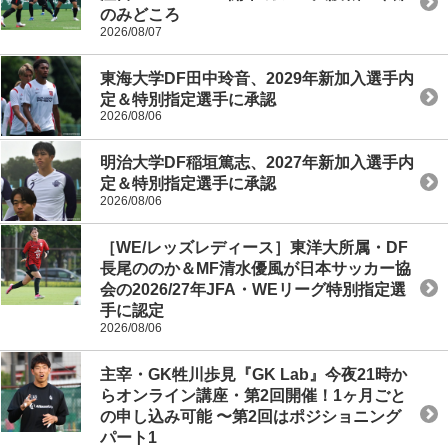
のみどころ
2026/08/07
東海大学DF田中玲音、2029年新加入選手内
定＆特別指定選手に承認
2026/08/06
明治大学DF稲垣篤志、2027年新加入選手内
定＆特別指定選手に承認
2026/08/06
［WE/レッズレディース］東洋大所属・DF
長尾ののか＆MF清水優風が日本サッカー協
会の2026/27年JFA・WEリーグ特別指定選
手に認定
2026/08/06
主宰・GK牲川歩見『GK Lab』今夜21時か
らオンライン講座・第2回開催！1ヶ月ごと
の申し込み可能 〜第2回はポジショニング
パート1