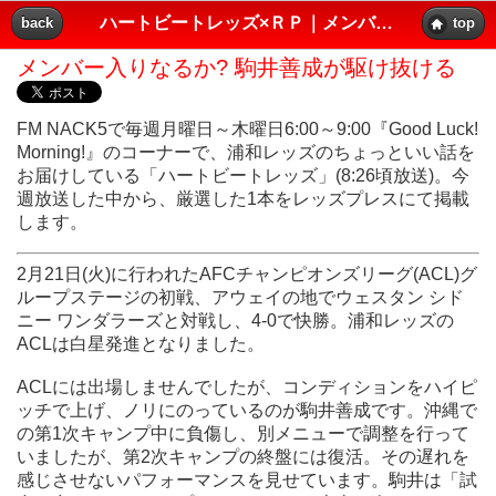
ハートビートレッズ×ＲＰ｜メンバー入りなるか? 駒井善成が駆け抜ける｜レッズプレス!!
back
top
メンバー入りなるか? 駒井善成が駆け抜ける
FM NACK5で毎週月曜日～木曜日6:00～9:00『Good Luck!
Morning!』のコーナーで、浦和レッズのちょっといい話を
お届けしている「ハートビートレッズ」(8:26頃放送)。今
週放送した中から、厳選した1本をレッズプレスにて掲載
します。
2月21日(火)に行われたAFCチャンピオンズリーグ(ACL)グ
ループステージの初戦、アウェイの地でウェスタン シド
ニー ワンダラーズと対戦し、4-0で快勝。浦和レッズの
ACLは白星発進となりました。
ACLには出場しませんでしたが、コンディションをハイピ
ッチで上げ、ノリにのっているのが駒井善成です。沖縄で
の第1次キャンプ中に負傷し、別メニューで調整を行って
いましたが、第2次キャンプの終盤には復活。その遅れを
感じさせないパフォーマンスを見せています。駒井は「試