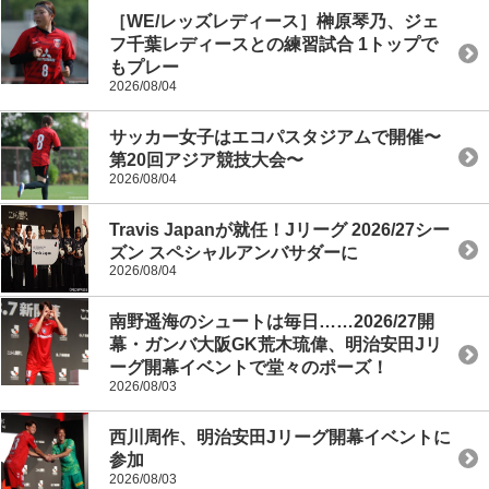
［WE/レッズレディース］榊原琴乃、ジェ
フ千葉レディースとの練習試合 1トップで
もプレー
2026/08/04
サッカー女子はエコパスタジアムで開催〜
第20回アジア競技大会〜
2026/08/04
Travis Japanが就任！Jリーグ 2026/27シー
ズン スペシャルアンバサダーに
2026/08/04
南野遥海のシュートは毎日……2026/27開
幕・ガンバ大阪GK荒木琉偉、明治安田Jリ
ーグ開幕イベントで堂々のポーズ！
2026/08/03
西川周作、明治安田Jリーグ開幕イベントに
参加
2026/08/03