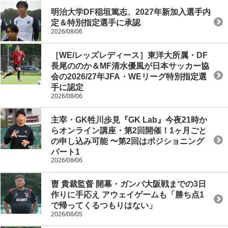
明治大学DF稲垣篤志、2027年新加入選手内
定＆特別指定選手に承認
2026/08/06
［WE/レッズレディース］東洋大所属・DF
長尾ののか＆MF清水優風が日本サッカー協
会の2026/27年JFA・WEリーグ特別指定選
手に認定
2026/08/06
主宰・GK牲川歩見『GK Lab』今夜21時か
らオンライン講座・第2回開催！1ヶ月ごと
の申し込み可能 〜第2回はポジショニング
パート1
2026/08/06
曺 貴裁監督 開幕・ガンバ大阪戦までの3日
作りに手応え アウェイゲームも「勝ち点1
で帰ってくるつもりはない」
2026/08/05