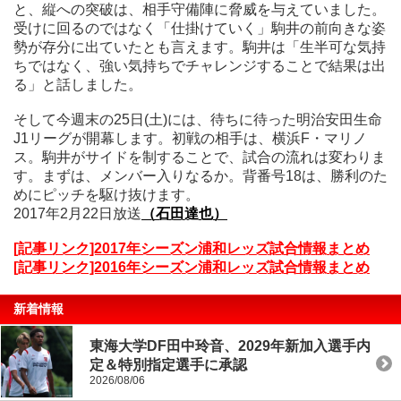
と、縦への突破は、相手守備陣に脅威を与えていました。
受けに回るのではなく「仕掛けていく」駒井の前向きな姿
勢が存分に出ていたとも言えます。駒井は「生半可な気持
ちではなく、強い気持ちでチャレンジすることで結果は出
る」と話しました。
そして今週末の25日(土)には、待ちに待った明治安田生命
J1リーグが開幕します。初戦の相手は、横浜F・マリノ
ス。駒井がサイドを制することで、試合の流れは変わりま
す。まずは、メンバー入りなるか。背番号18は、勝利のた
めにピッチを駆け抜けます。
2017年2月22日放送
（石田達也）
[記事リンク]2017年シーズン浦和レッズ試合情報まとめ
[記事リンク]2016年シーズン浦和レッズ試合情報まとめ
新着情報
東海大学DF田中玲音、2029年新加入選手内
定＆特別指定選手に承認
2026/08/06