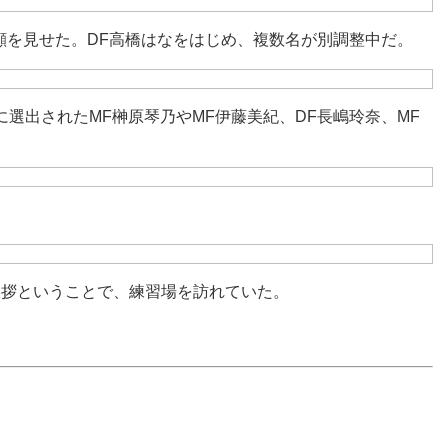
顔を見せた。DF高橋はなをはじめ、複数名が別調整中だ。
に選出されたMF榊原琴乃やMF伊藤美紀、DF長嶋玲奈、MF
の挨拶ということで、練習場を訪れていた。