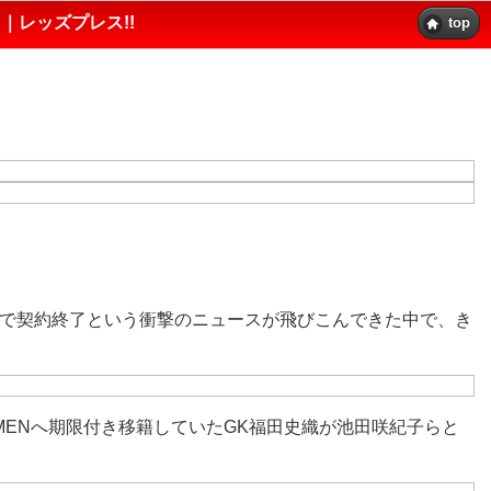
｜レッズプレス!!
top
で契約終了という衝撃のニュースが飛びこんできた中で、き
MENへ期限付き移籍していたGK福田史織が池田咲紀子らと