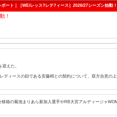
ポート｜［WE/レッス?レテ?ィース］2026/27シーズン始動！
始動！
動を迎えた。
レディースの顔である安藤梢との契約について、双方合意の上
全移籍の菊池まりあら新加入選手やRB大宮アルディージャWO