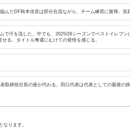
に臨んだDF秋本佳音は部分合流ながら、チーム練習に復帰。笑
で汗を流した。中でも、2025/26シーズンでベストイレブン
を見せる。タイトル奪還にむけての覚悟を感じる。
氏に代表取締役社長の座が代わる。田口代表は代表としての最後
となります。