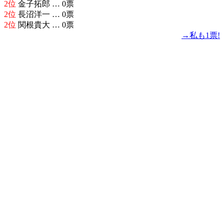
2位
金子拓郎 … 0票
2位
長沼洋一 … 0票
2位
関根貴大 … 0票
→私も1票!