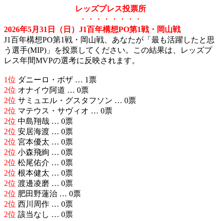
レッズプレス投票所
・・・・・・・・
2026年5月31日（日）J1百年構想PO第1戦・岡山戦
J1百年構想PO第1戦・岡山戦、あなたが「最も活躍したと思
う選手(MIP)」を投票してください。この結果は、レッズプ
レス年間MVPの選考に反映されます。
1位
ダニーロ・ボザ … 1票
2位
オナイウ阿道 … 0票
2位
サミュエル・グスタフソン … 0票
2位
マテウス・サヴィオ … 0票
2位
中島翔哉 … 0票
2位
安居海渡 … 0票
2位
宮本優太 … 0票
2位
小森飛絢 … 0票
2位
松尾佑介 … 0票
2位
根本健太 … 0票
2位
渡邊凌磨 … 0票
2位
肥田野蓮治 … 0票
2位
西川周作 … 0票
2位
該当なし … 0票