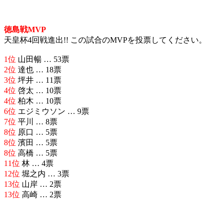
徳島戦MVP
天皇杯4回戦進出!! この試合のMVPを投票してください。
1位
山田暢 … 53票
2位
達也 … 18票
3位
坪井 … 11票
4位
啓太 … 10票
4位
柏木 … 10票
6位
エジミウソン … 9票
7位
平川 … 8票
8位
原口 … 5票
8位
濱田 … 5票
8位
高橋 … 5票
11位
林 … 4票
12位
堀之内 … 3票
13位
山岸 … 2票
13位
高崎 … 2票