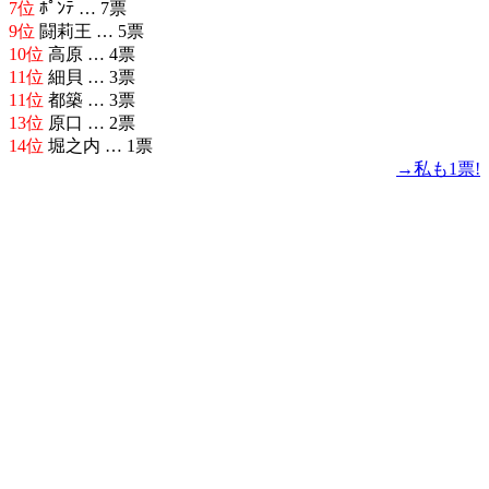
7位
ﾎﾟﾝﾃ … 7票
9位
闘莉王 … 5票
10位
高原 … 4票
11位
細貝 … 3票
11位
都築 … 3票
13位
原口 … 2票
14位
堀之内 … 1票
→私も1票!