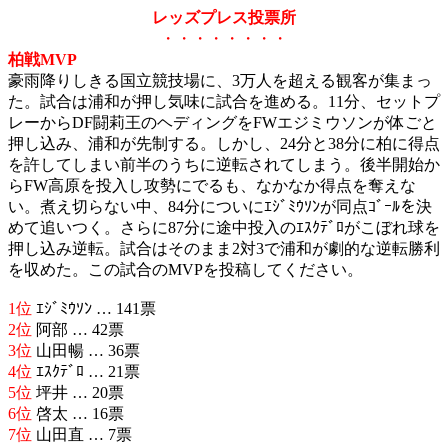
レッズプレス投票所
・・・・・・・・
柏戦MVP
豪雨降りしきる国立競技場に、3万人を超える観客が集まっ
た。試合は浦和が押し気味に試合を進める。11分、セットプ
レーからDF闘莉王のヘディングをFWエジミウソンが体ごと
押し込み、浦和が先制する。しかし、24分と38分に柏に得点
を許してしまい前半のうちに逆転されてしまう。後半開始か
らFW高原を投入し攻勢にでるも、なかなか得点を奪えな
い。煮え切らない中、84分についにｴｼﾞﾐｳｿﾝが同点ｺﾞｰﾙを決
めて追いつく。さらに87分に途中投入のｴｽｸﾃﾞﾛがこぼれ球を
押し込み逆転。試合はそのまま2対3で浦和が劇的な逆転勝利
を収めた。この試合のMVPを投稿してください。
1位
ｴｼﾞﾐｳｿﾝ … 141票
2位
阿部 … 42票
3位
山田暢 … 36票
4位
ｴｽｸﾃﾞﾛ … 21票
5位
坪井 … 20票
6位
啓太 … 16票
7位
山田直 … 7票